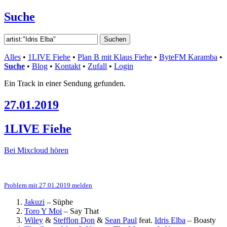
Suche
Alles
•
1LIVE Fiehe
•
Plan B mit Klaus Fiehe
•
ByteFM Karamba
•
Suche
•
Blog
•
Kontakt
•
Zufall
•
Login
Ein Track in einer Sendung gefunden.
27.01.2019
1LIVE Fiehe
Bei Mixcloud hören
Problem mit 27.01.2019 melden
Jakuzi
–
Süphe
Toro Y Moi
–
Say That
Wiley
&
Stefflon Don
&
Sean Paul
feat.
Idris Elba
–
Boasty