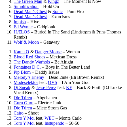
The Green Man
&
Kingz
–
The Moment Is Now
Simplification
–
Hold On
Dead Man’s Chest
&
Sonic
–
Pum Flex
Dead Man’s Chest
–
Exorcisms
Impish
–
Hive
Ed Wynne
–
Oddplonk
HÆLOS
–
Buried In The Sand (Lindstrøm & Prins Thomas
Remix)
Wolf & Moon
–
Getaway
Karen O
&
Danger Mouse
–
Woman
Blood Red Shoes
–
Mexican Dress
The Dandy Warhols
–
Be Alright
Fontaines D.C.
–
Boys In The Better Land
Pip Blom
–
Daddy Issues
Melody’s Enemy
–
Dead 2nite (Eli Brown Remix)
Modeselektor
feat.
OVS
–
I Am Your God
Dj Sneak
&
Jesse Perez
feat.
KE
–
Back & Forth (DJ Lukke
Vocal Remix)
Die Türen
–
Abgehauen
Guru Guru
–
Electric Junk
Die Türen
–
Miete Strom Gas
Cairo
–
Shoot
Toro Y Moi
feat.
WET
–
Monte Carlo
Toro Y Moi
feat.
Instupendo
–
50-50