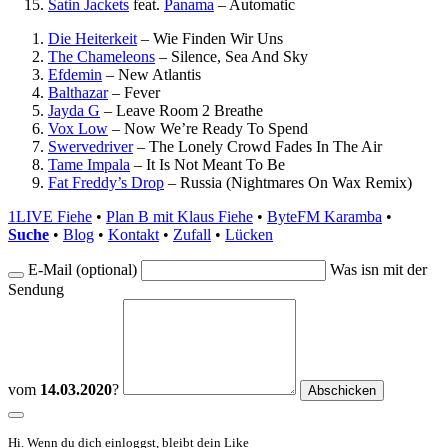
Satin Jackets
feat.
Panama
–
Automatic
Die Heiterkeit
–
Wie Finden Wir Uns
The Chameleons
–
Silence, Sea And Sky
Efdemin
–
New Atlantis
Balthazar
–
Fever
Jayda G
–
Leave Room 2 Breathe
Vox Low
–
Now We’re Ready To Spend
Swervedriver
–
The Lonely Crowd Fades In The Air
Tame Impala
–
It Is Not Meant To Be
Fat Freddy’s Drop
–
Russia (Nightmares On Wax Remix)
1LIVE Fiehe
•
Plan B mit Klaus Fiehe
•
ByteFM Karamba
•
Suche
•
Blog
•
Kontakt
•
Zufall
•
Lücken
E-Mail (optional)
Was isn mit der
Sendung
vom
14.03.2020
?
Hi. Wenn du dich einloggst, bleibt dein Like