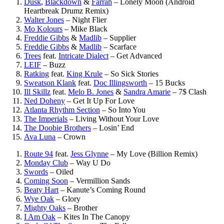
Dusk
,
Blackdown
&
Farrah
–
Lonely Moon (Android
Heartbreak Drumz Remix)
Walter Jones
–
Night Flier
Mo Kolours
–
Mike Black
Freddie Gibbs
&
Madlib
–
Supplier
Freddie Gibbs
&
Madlib
–
Scarface
Trees
feat.
Intricate Dialect
–
Get Advanced
LEIF
–
Buzz
Ratking
feat.
King Krule
–
So Sick Stories
Sweatson Klank
feat.
Doc Illingsworth
–
15 Bucks
Ill Skillz
feat.
Melo B. Jones
&
Sandra Amarie
–
7$ Clash
Ned Doheny
–
Get It Up For Love
Atlanta Rhythm Section
–
So Into You
The Imperials
–
Living Without Your Love
The Doobie Brothers
–
Losin’ End
Ava Luna
–
Crown
Route 94
feat.
Jess Glynne
–
My Love (Billion Remix)
Monday Club
–
Way U Do
Swords
–
Oiled
Coming Soon
–
Vermillion Sands
Beaty Hart
–
Kanute’s Coming Round
Wye Oak
–
Glory
Mighty Oaks
–
Brother
I Am Oak
–
Kites In The Canopy