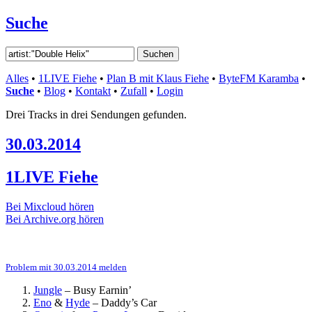
Suche
Alles
•
1LIVE Fiehe
•
Plan B mit Klaus Fiehe
•
ByteFM Karamba
•
Suche
•
Blog
•
Kontakt
•
Zufall
•
Login
Drei Tracks in drei Sendungen gefunden.
30.03.2014
1LIVE Fiehe
Bei Mixcloud hören
Bei Archive.org hören
Problem mit 30.03.2014 melden
Jungle
–
Busy Earnin’
Eno
&
Hyde
–
Daddy’s Car