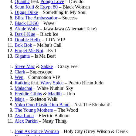
Quantic
feat.
Pongo Love
–
Duvido
Seun Kuti
&
Egypt 80
–
Black Woman
Diggs Duke
–
Something In My Soul
Blitz The Ambassador
–
Success
Black L3G0
–
Wave
Akale Wube
–
Jawa Jawa (Alternate Take)
Daz-I-Kue
–
Black Ice
Double Helix
–
LDN VIP
Bok Bok
–
Melba’s Call
Forget Me Not
–
Evil
Giganta
–
Is Ma Beat
Steve Mac
&
Sakke
–
Crazy Feel
Clark
–
Superscope
Wen
–
Commotion VIP
Ratking
feat.
Wavy Spice
–
Puerto Rican Judo
Malachai
–
White Nuthin’ Sky
Freddie Gibbs
&
Madlib
–
Uno
Islaja
–
Skeleton Walk
Yoko Ono Plastic Ono Band
–
Ask The Elephant!
The Young Mothers
–
The Wood
Ava Luna
–
Electric Balloon
Alex Parkin
–
Nasty Thing
Joan As Police Woman
–
Holy City (Grey Wilson & Derek