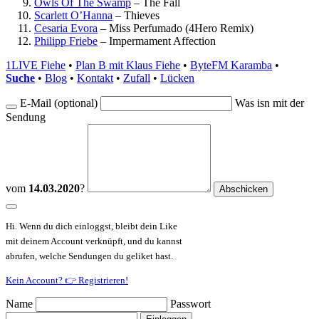
Owls Of The Swamp
–
The Fall
Scarlett O’Hanna
–
Thieves
Cesaria Evora
–
Miss Perfumado (4Hero Remix)
Philipp Friebe
–
Impermament Affection
1LIVE Fiehe
•
Plan B mit Klaus Fiehe
•
ByteFM Karamba
•
Suche
•
Blog
•
Kontakt
•
Zufall
•
Lücken
E-Mail (optional)
Was isn mit der
Sendung
vom
14.03.2020
?
Hi. Wenn du dich einloggst, bleibt dein Like
mit deinem Account verknüpft, und du kannst
abrufen, welche Sendungen du geliket hast.
Kein Account? 👉 Registrieren!
Name
Passwort