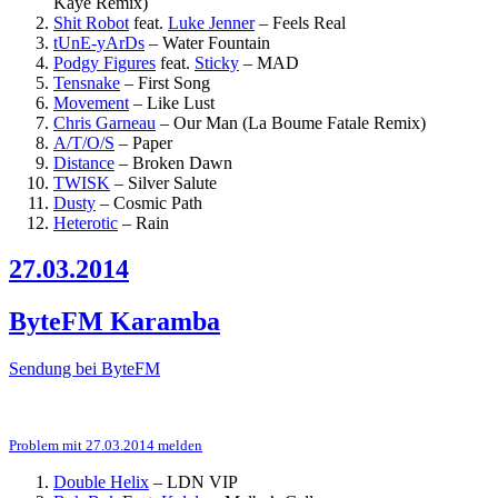
Kaye Remix)
Shit Robot
feat.
Luke Jenner
–
Feels Real
tUnE-yArDs
–
Water Fountain
Podgy Figures
feat.
Sticky
–
MAD
Tensnake
–
First Song
Movement
–
Like Lust
Chris Garneau
–
Our Man (La Boume Fatale Remix)
A/T/O/S
–
Paper
Distance
–
Broken Dawn
TWISK
–
Silver Salute
Dusty
–
Cosmic Path
Heterotic
–
Rain
27.03.2014
ByteFM Karamba
Sendung bei ByteFM
Problem mit 27.03.2014 melden
Double Helix
–
LDN VIP