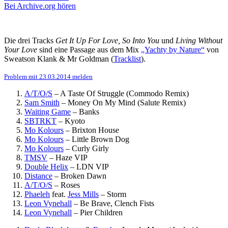
Bei Archive.org hören
Die drei Tracks
Get It Up For Love, So Into You
und
Living Without
Your Love
sind eine Passage aus dem Mix
„Yachty by Nature“
von
Sweatson Klank & Mr Goldman (
Tracklist
).
Problem mit 23.03.2014 melden
A/T/O/S
–
A Taste Of Struggle (Commodo Remix)
Sam Smith
–
Money On My Mind (Salute Remix)
Waiting Game
–
Banks
SBTRKT
–
Kyoto
Mo Kolours
–
Brixton House
Mo Kolours
–
Little Brown Dog
Mo Kolours
–
Curly Girly
TMSV
–
Haze VIP
Double Helix
–
LDN VIP
Distance
–
Broken Dawn
A/T/O/S
–
Roses
Phaeleh
feat.
Jess Mills
–
Storm
Leon Vynehall
–
Be Brave, Clench Fists
Leon Vynehall
–
Pier Children