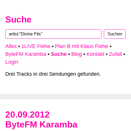
Suche
Type 2 or more characters for results.
Alles
•
1LIVE Fiehe
•
Plan B mit Klaus Fiehe
•
ByteFM Karamba
•
Suche
•
Blog
•
Kontakt
•
Zufall
•
Login
Drei Tracks in drei Sendungen gefunden.
20.09.2012
ByteFM Karamba