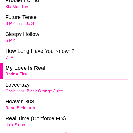
Problem Child
Blu Mar Ten
Future Tense
S.P.Y
feat.
Jo’S
Sleepy Hollow
S.P.Y
How Long Have You Known?
DIIV
My Love Is Real
Divine Fits
Lovecrazy
Ossie
feat.
Black Orange Juice
Heaven 808
Rene Breitbarth
Real Time (Conforce Mix)
Nick Sinna