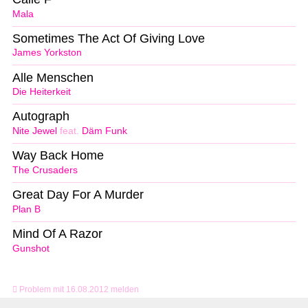
Mala
Sometimes The Act Of Giving Love
James Yorkston
Alle Menschen
Die Heiterkeit
Autograph
Nite Jewel
feat.
Däm Funk
Way Back Home
The Crusaders
Great Day For A Murder
Plan B
Mind Of A Razor
Gunshot
Problem mit 16.08.2012 melden