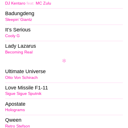
DJ Kentaro
feat.
MC Zulu
Badungdeng
Sleepin’ Giantz
It’s Serious
Cooly G
Lady Lazarus
Becoming Real
Ultimate Universe
Otto Von Schirach
Love Missile F1-11
Sigue Sigue Sputnik
Apostate
Holograms
Qween
Retro Stefson