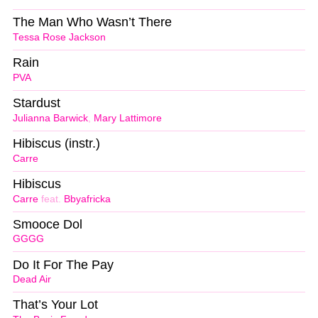
The Man Who Wasn’t There
Tessa Rose Jackson
Rain
PVA
Stardust
Julianna Barwick
,
Mary Lattimore
Hibiscus (instr.)
Carre
Hibiscus
Carre
feat.
Bbyafricka
Smooce Dol
GGGG
Do It For The Pay
Dead Air
That’s Your Lot