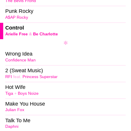
The Bevis Frond
Punk Rocky
A$AP Rocky
Control
Arielle Free
&
Be Charlotte
Wrong Idea
Confidence Man
2 (Sweat Music)
RFI
feat.
Princess Superstar
Hot Wife
Tiga
+
Boys Noize
Make You House
Julian Fox
Talk To Me
Daphni