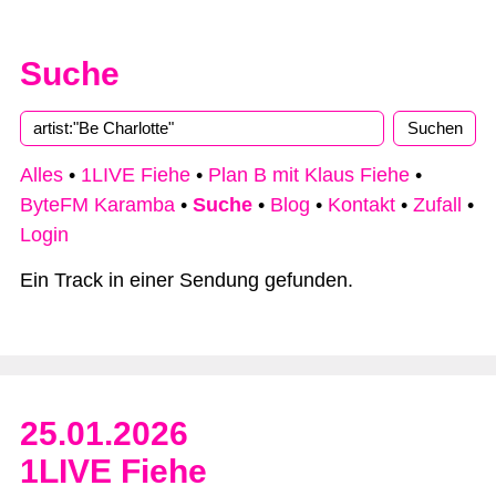
Suche
Type 2 or more characters for results.
Alles
•
1LIVE Fiehe
•
Plan B mit Klaus Fiehe
•
ByteFM Karamba
•
Suche
•
Blog
•
Kontakt
•
Zufall
•
Login
Ein Track in einer Sendung gefunden.
25.01.2026
1LIVE Fiehe