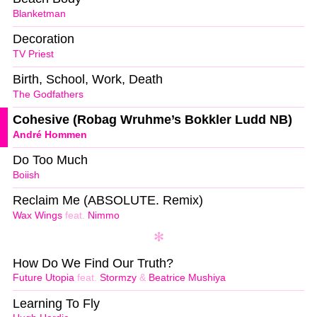
Blanketman
Decoration
TV Priest
Birth, School, Work, Death
The Godfathers
Cohesive (Robag Wruhme’s Bokkler Ludd NB)
André Hommen
Do Too Much
Boiish
Reclaim Me (ABSOLUTE. Remix)
Wax Wings
feat.
Nimmo
How Do We Find Our Truth?
Future Utopia
feat.
Stormzy
&
Beatrice Mushiya
Learning To Fly