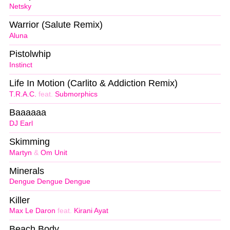
Netsky
Warrior (Salute Remix)
Aluna
Pistolwhip
Instinct
Life In Motion (Carlito & Addiction Remix)
T.R.A.C.
feat.
Submorphics
Baaaaaa
DJ Earl
Skimming
Martyn
&
Om Unit
Minerals
Dengue Dengue Dengue
Killer
Max Le Daron
feat.
Kirani Ayat
Beach Body