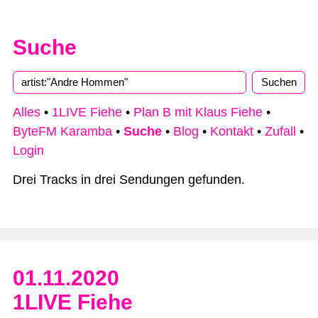
Suche
Type 2 or more characters for results.
Alles
•
1LIVE Fiehe
•
Plan B mit Klaus Fiehe
•
ByteFM Karamba
•
Suche
•
Blog
•
Kontakt
•
Zufall
•
Login
Drei Tracks in drei Sendungen gefunden.
01.11.2020
1LIVE Fiehe