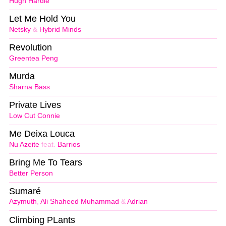
Hugh Hardie
Let Me Hold You
Netsky
&
Hybrid Minds
Revolution
Greentea Peng
Murda
Sharna Bass
Private Lives
Low Cut Connie
Me Deixa Louca
Nu Azeite
feat.
Barrios
Bring Me To Tears
Better Person
Sumaré
Azymuth
,
Ali Shaheed Muhammad
&
Adrian
Climbing PLants