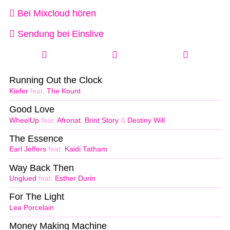
Bei Mixcloud hören
Sendung bei Einslive
Running Out the Clock
Kiefer
feat.
The Kount
Good Love
WheelUp
feat.
Afronat
,
Brint Story
&
Destiny Will
The Essence
Earl Jeffers
feat.
Kaidi Tatham
Way Back Then
Unglued
feat.
Esther Durin
For The Light
Lea Porcelain
Money Making Machine