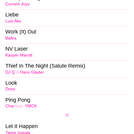
Current Joys
Liebe
Luis Ake
Work (It) Out
Baltra
NV Laser
Kasper Marott
Thief In The Night (Salute Remix)
DJ Q
&
Hans Glader
Look
Doss
Ping Pong
Chai
feat.
YMCK
Let It Happen
Tame Impala