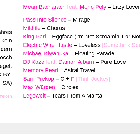
Mean Bacharach
feat.
Mono Poly
–
Lazy Lover
Pass Into Silence
–
Mirage
Mildlife
–
Chorus
King Pari
–
Eggface (I’m Not Screamin’ For Not
Electric Wire Hustle
–
Loveless
[Somethink So
Michael Kiwanuka
–
Floating Parade
DJ Koze
feat.
Damon Albarn
–
Pure Love
Memory Pearl
–
Astral Travel
Sam Prekop
–
C + F
[Thrill Jockey]
Max Würden
–
Circles
Legowelt
–
Tears From A Manta
 melden