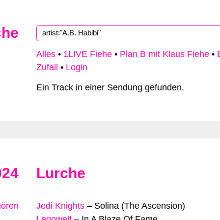
che
Type 2 or more characters for results.
Alles
•
1LIVE Fiehe
•
Plan B mit Klaus Fiehe
•
Zufall
•
Login
Ein Track in einer Sendung gefunden.
024
Lurche
hören
Jedi Knights
–
Solina (The Ascension)
Legowelt
–
In A Blaze Of Fame