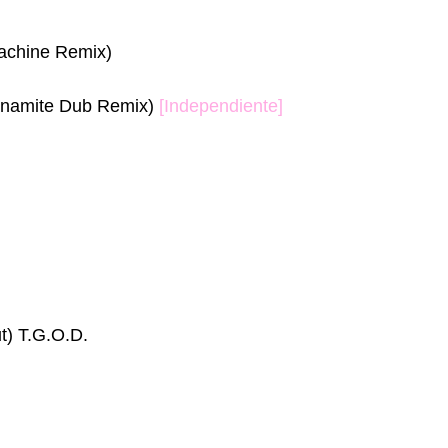
achine Remix)
ynamite Dub Remix)
[Independiente]
t) T.G.O.D.