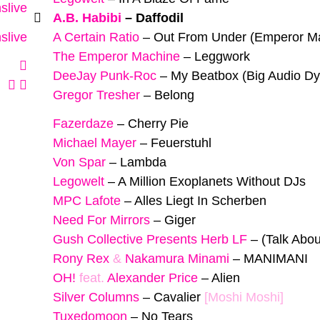
slive
A.B. Habibi
–
Daffodil
slive
A Certain Ratio
–
Out From Under (Emperor M
The Emperor Machine
–
Leggwork
DeeJay Punk-Roc
–
My Beatbox (Big Audio D
Gregor Tresher
–
Belong
Fazerdaze
–
Cherry Pie
Michael Mayer
–
Feuerstuhl
Von Spar
–
Lambda
Legowelt
–
A Million Exoplanets Without DJs
MPC Lafote
–
Alles Liegt In Scherben
Need For Mirrors
–
Giger
Gush Collective Presents Herb LF
–
(Talk Abou
Rony Rex
&
Nakamura Minami
–
MANIMANI
OH!
feat.
Alexander Price
–
Alien
Silver Columns
–
Cavalier
[Moshi Moshi]
Tuxedomoon
–
No Tears