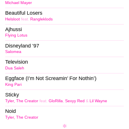
Michael Mayer
Beautiful Losers
Helsloot
feat.
Rangleklods
Ajhussi
Flying Lotus
Disneyland ’97
Salomea
Television
Dua Saleh
Eggface (I’m Not Screamin’ For Nothin’)
King Pari
Sticky
Tyler, The Creator
feat.
GloRilla
,
Sexyy Red
&
Lil Wayne
Noid
Tyler, The Creator